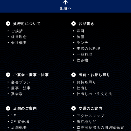
奴寿司について
お品書き
ご挨拶
寿司
経営理念
御膳
会社概要
ランチ
季節のお料理
一品料理
飲み物
ご宴会・慶事・法事
出前・お持ち帰り
宴会プラン
お持ち帰り
慶事・法事
仕出し
宴会場
仕出しのご注文方法
店舗のご案内
交通のご案内
1F
アクセスマップ
2F 宴会場
所在地など
店舗概要
奴寿司鹿沼店の周辺観光案