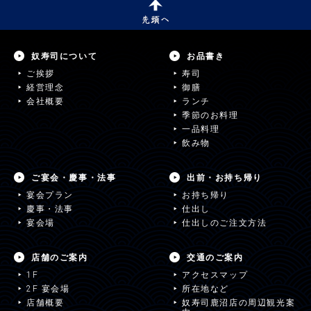
奴寿司について
お品書き
ご挨拶
寿司
経営理念
御膳
会社概要
ランチ
季節のお料理
一品料理
飲み物
ご宴会・慶事・法事
出前・お持ち帰り
宴会プラン
お持ち帰り
慶事・法事
仕出し
宴会場
仕出しのご注文方法
店舗のご案内
交通のご案内
1F
アクセスマップ
2F 宴会場
所在地など
店舗概要
奴寿司鹿沼店の周辺観光案