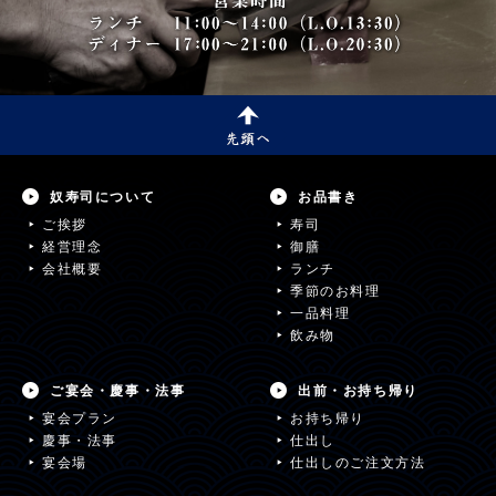
奴寿司について
お品書き
ご挨拶
寿司
経営理念
御膳
会社概要
ランチ
季節のお料理
一品料理
飲み物
ご宴会・慶事・法事
出前・お持ち帰り
宴会プラン
お持ち帰り
慶事・法事
仕出し
宴会場
仕出しのご注文方法