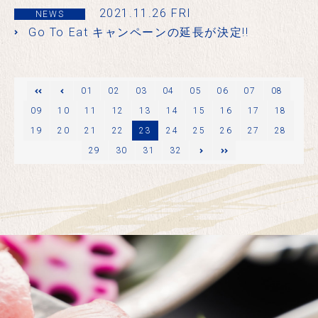
2021.11.26 FRI
NEWS
Go To Eat キャンペーンの延長が決定!!
ージ
01
02
03
04
05
06
07
08
09
10
11
12
13
14
15
16
17
18
19
20
21
22
23
24
25
26
27
28
29
次のページ
30
最後
31
32