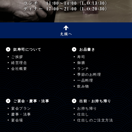
奴寿司について
お品書き
ご挨拶
寿司
経営理念
御膳
会社概要
ランチ
季節のお料理
一品料理
飲み物
ご宴会・慶事・法事
出前・お持ち帰り
宴会プラン
お持ち帰り
慶事・法事
仕出し
宴会場
仕出しのご注文方法