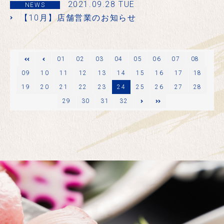
2021.09.28 TUE
NEWS
【10月】店舗営業のお知らせ
ージ
01
02
03
04
05
06
07
08
09
10
11
12
13
14
15
16
17
18
19
20
21
22
23
24
25
26
27
28
29
次のページ
30
最後
31
32